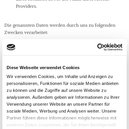
Providers.
Die genannten Daten werden durch uns zu folgenden
Zwecken verarbeitet:
Gewährleistung einer komfortablen Nutzung
unserer Website,
Gewährleistung eines reibungslosen
Diese Webseite verwendet Cookies
Verbindungsaufbaus der Website,
Wir verwenden Cookies, um Inhalte und Anzeigen zu
Auswertung der Systemsicherheit und -stabilität
personalisieren, Funktionen für soziale Medien anbieten
sowie
zu können und die Zugriffe auf unsere Website zu
zu weiteren administrativen Zwecken im Rahmen
analysieren. Außerdem geben wir Informationen zu Ihrer
der Vertragserfüllung oder zur Erfüllung
Verwendung unserer Website an unsere Partner für
gesetzlicher oder aufsichtsbehördlicher
soziale Medien, Werbung und Analysen weiter. Unsere
Anforderungen an uns.
Partner führen diese Informationen möglicherweise mit
weiteren Daten zusammen, die Sie ihnen bereitgestellt